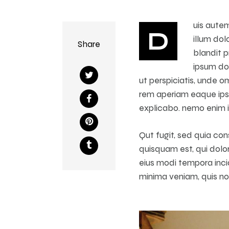
uis autem
D
illum dol
Share
blandit p
ipsum do
ut perspiciatis, unde 
rem aperiam eaque ipsa,
explicabo. nemo enim i
Qut fugit, sed quia co
quisquam est, qui dolor
eius modi tempora inc
minima veniam, quis no