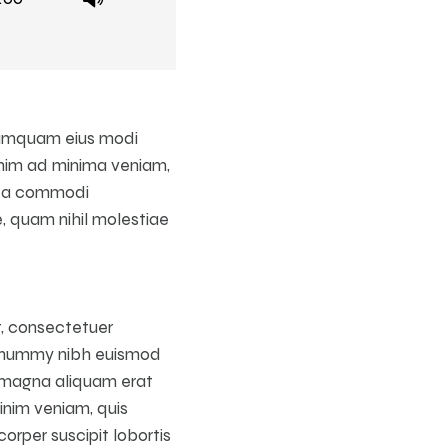
n numquam eius modi
nim ad minima veniam,
x ea commodi
e, quam nihil molestiae
t, consectetuer
 nonummy nibh euismod
e magna aliquam erat
inim veniam, quis
orper suscipit lobortis