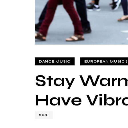
DANCE MUSIC
EUROPEAN MUSIC (
Stay Warm
Have Vibr
SBSI