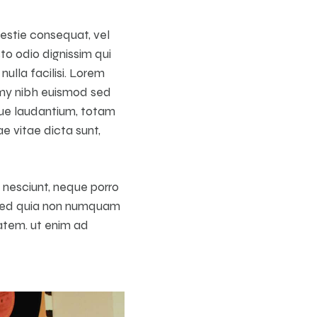
lestie consequat, vel
sto odio dignissim qui
ulla facilisi. Lorem
mmy nibh euismod sed
que laudantium, totam
e vitae dicta sunt,
 nesciunt, neque porro
t, sed quia non numquam
atem. ut enim ad