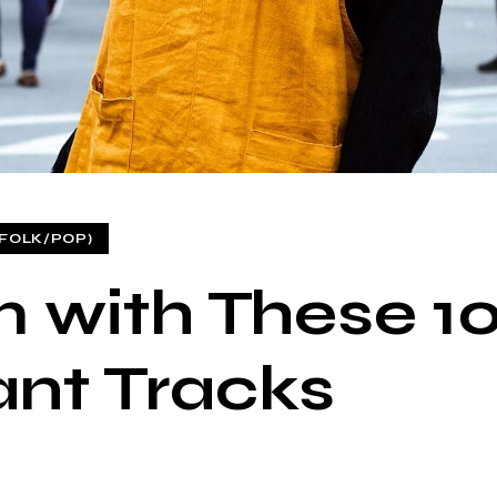
FOLK/POP)
 with These 1
ant Tracks