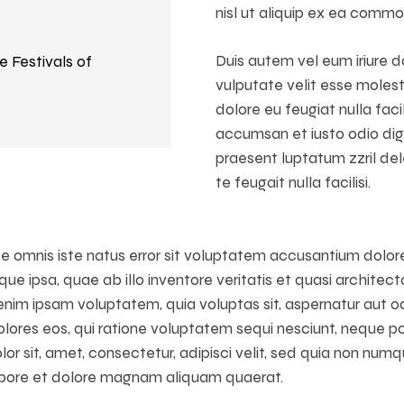
nisl ut aliquip ex ea comm
Duis autem vel eum iriure do
e Festivals of
vulputate velit esse molest
dolore eu feugiat nulla facil
accumsan et iusto odio dig
praesent luptatum zzril del
te feugait nulla facilisi.
nde omnis iste natus error sit voluptatem accusantium dol
e ipsa, quae ab illo inventore veritatis et quasi architec
nim ipsam voluptatem, quia voluptas sit, aspernatur aut odi
ores eos, qui ratione voluptatem sequi nesciunt, neque po
or sit, amet, consectetur, adipisci velit, sed quia non nu
labore et dolore magnam aliquam quaerat.