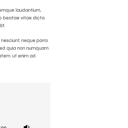
oremque laudantium,
to beatae vitae dicta
it.
 nesciunt, neque porro
t, sed quia non numquam
atem. ut enim ad
:00