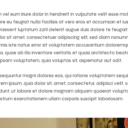
 vel eum iriure dolor in hendrerit in vulputate velit esse mo
ore eu feugiat nulla facilisis at vero eros et accumsan et iu
raesent luptatum zzril delenit augue duis dolore te feugait n
lor sit amet, consectetuer adipiscing elit, sed diam nonu
omnis iste natus error sit voluptatem accusantium dolorem
 quae ab illo inventore veritatis et quasi architecto beata
psam voluptatem, quia voluptas sit, aspernatur aut odit.
nsequuntur magni dolores eos, qui ratione voluptatem sequi
em ipsum, quia dolor sit, amet, consectetur, adipisci veli
idunt, ut labore et dolore magnam aliquam quaerat volupt
strum exercitationem ullam corporis suscipit laboriosam.