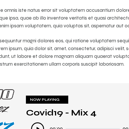
nde omnis iste natus error sit voluptatem accusantium dol
e ipsa, quae ab illo inventore veritatis et quasi architec
nim ipsam voluptatem, quia voluptas sit, aspernatur aut od
nsequuntur magni dolores eos, qui ratione voluptatem sequi
em ipsum, quia dolor sit, amet, consectetur, adipisci veli
idunt, ut labore et dolore magnam aliquam quaerat volupt
strum exercitationem ullam corporis suscipit laboriosam.
NOW PLAYING
Covid19 - Mix 4
Lecteur
00:00
00