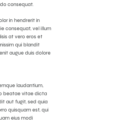
odo consequat.
lor in hendrerit in
ie consequat, vel illum
isis at vero eros et
nissim qui blandit
enit augue duis dolore
oremque laudantium,
to beatae vitae dicta
t aut fugit, sed quia
rro quisquam est, qui
mquam eius modi