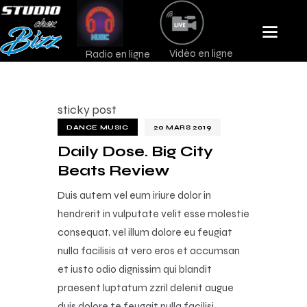
Vidéo en ligne
Radio en ligne
sticky post
DANCE MUSIC
20 MARS 2019
Daily Dose. Big City
Beats Review
Duis autem vel eum iriure dolor in
hendrerit in vulputate velit esse molestie
consequat, vel illum dolore eu feugiat
nulla facilisis at vero eros et accumsan
et iusto odio dignissim qui blandit
praesent luptatum zzril delenit augue
duis dolore te feugait nulla facilisi.…