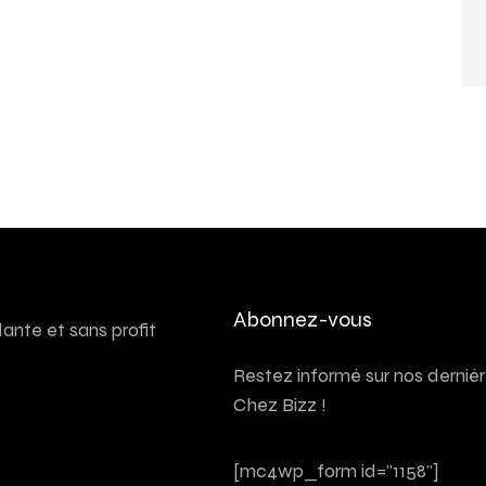
Abonnez-vous
nte et sans profit
Restez informé sur nos derniè
Chez Bizz !
[mc4wp_form id="1158"]