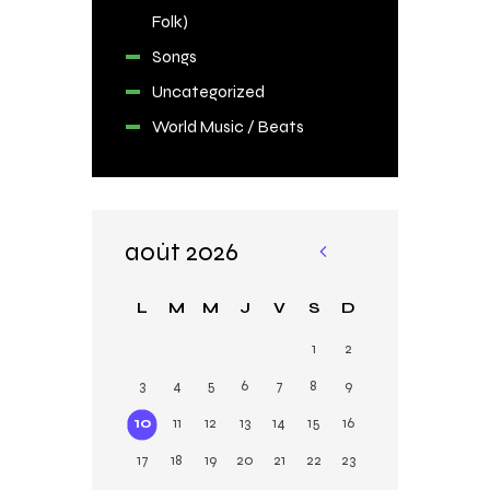
Folk)
Songs
Uncategorized
World Music / Beats
août 2026
«
M
L
M
M
J
V
S
D
ar
1
2
3
4
5
6
7
8
9
10
11
12
13
14
15
16
17
18
19
20
21
22
23