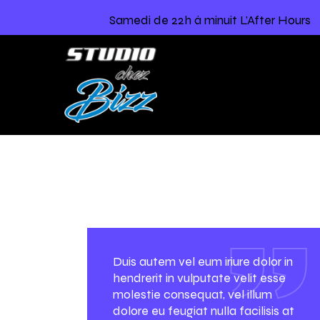
Samedi de 22h à minuit L’After Hours
Duis autem vel eum iriure dolor in
hendrerit in vulputate velit esse
molestie consequat, vel illum
dolore eu feugiat nulla facilisis at