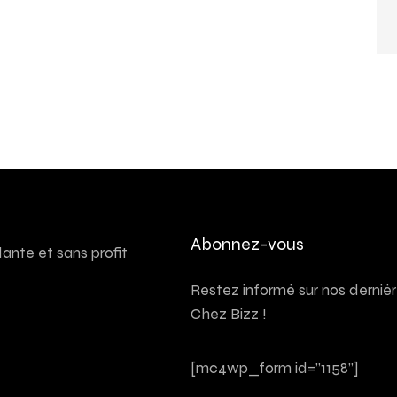
Abonnez-vous
nte et sans profit
Restez informé sur nos derniè
Chez Bizz !
[mc4wp_form id="1158"]